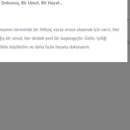
r Dokunuş, Bir Umut, Bir Hayat...
 faaliyetlerimizi şeffaflık, hesap verebilirlik, tarafsızlık 
nyanın neresinde bir ihtiyaç varsa oraya ulaşmak için varız. Her
ğış bir umut, her destek yeni bir başlangıçtır. Gelin, iyiliği
aç sahiplerine ulaştırırken oluşabilecek riskleri önceden tespi
rlikte büyütelim ve daha fazla hayata dokunalım.