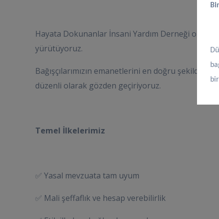
Bi
Hayata Dokunanlar İnsani Yardım Derneği olarak tüm
yürütüyoruz.
Dü
ba
Bağışçılarımızın emanetlerini en doğru şekilde ihtiy
bi
düzenli olarak gözden geçiriyoruz.
Temel İlkelerimiz
✅ Yasal mevzuata tam uyum
✅ Mali şeffaflık ve hesap verebilirlik