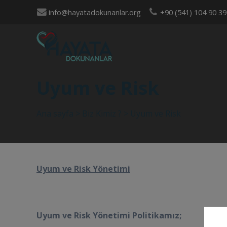
info@hayatadokunanlar.org
+90 (541) 104 90 39
Uyum ve Risk
Ana sayfa
>
Biz Kimiz ?
>
Uyum ve Risk
Uyum ve Risk Yönetimi
Uyum ve Risk Yönetimi Politikamız;