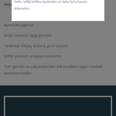
Gelin, iyiliği birlikte büyütelim ve daha fazla hayata
Hayata Dokunanlar İnsani Yardım Derneği;
dokunalım.
Ayrımcılık yapmaz.
İnsan onuruna saygı gösterir.
Yardımları ihtiyaç esasına göre ulaştırır.
Şeffaf yönetim anlayışını benimser.
Tüm gönüllü ve çalışanlarından etik kurallara uygun hareket
etmelerini bekler.