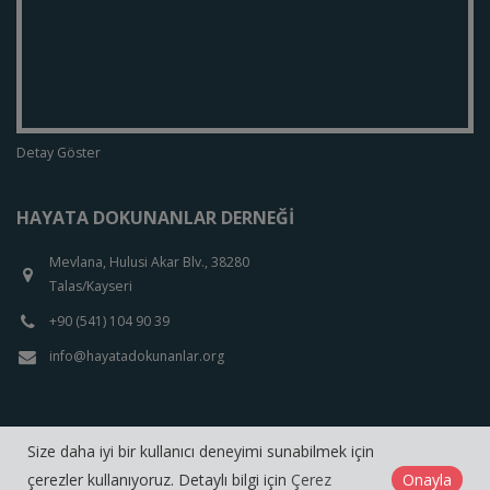
Detay Göster
HAYATA DOKUNANLAR DERNEĞI
Mevlana, Hulusi Akar Blv., 38280
Talas/Kayseri
+90 (541) 104 90 39
info@hayatadokunanlar.org
Size daha iyi bir kullanıcı deneyimi sunabilmek için
çerezler kullanıyoruz. Detaylı bilgi için
Çerez
Onayla