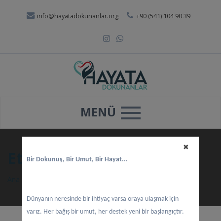
info@hayatadokunanlar.org
+90 (541) 104 90 39
MENÜ
✖
Etik Değerler
Bir Dokunuş, Bir Umut, Bir Hayat...
Ana sayfa
>
Biz Kimiz ?
>
Etik Değerler
Dünyanın neresinde bir ihtiyaç varsa oraya ulaşmak için
varız. Her bağış bir umut, her destek yeni bir başlangıçtır.