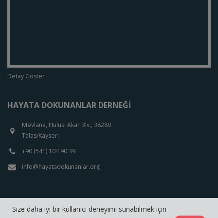
Detay Göster
HAYATA DOKUNANLAR DERNEĞI
Mevlana, Hulusi Akar Blv., 38280
Talas/Kayseri
+90 (541) 104 90 39
info@hayatadokunanlar.org
Size daha iyi bir kullanıcı deneyimi sunabilmek için