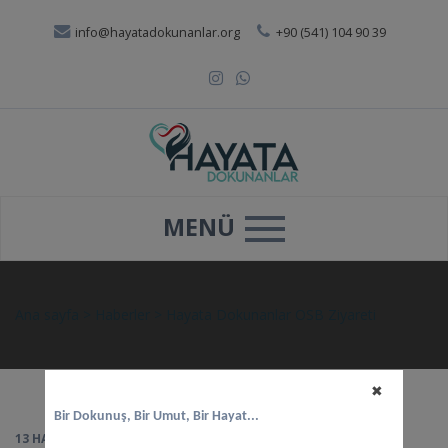
info@hayatadokunanlar.org
+90 (541) 104 90 39
MENÜ
Ana sayfa
>
Haberler
>
Hayata Dokunanlar OSB Ziyareti
✖
Bir Dokunuş, Bir Umut, Bir Hayat...
13 HAZIRAN 2026