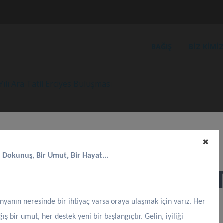
BAĞIŞ
BIZ KIMIZ
ılı Ara Tatil Erciyes Buluşması
✖
r Dokunuş, Bir Umut, Bir Hayat...
 Öğretim Yılı Ara T
nyanın neresinde bir ihtiyaç varsa oraya ulaşmak için varız. Her
ğış bir umut, her destek yeni bir başlangıçtır. Gelin, iyiliği