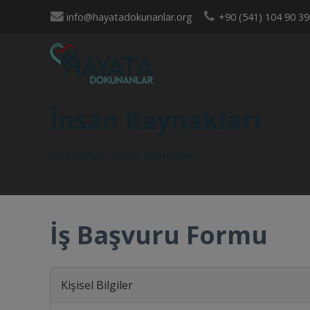
info@hayatadokunanlar.org
+90 (541) 104 90 39
İnsan Kaynakları
Ana sayfa
>
İnsan Kaynakları
İş Başvuru Formu
Kişisel Bilgiler