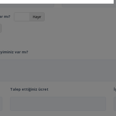
ar mı?
Evet
Hayır
eyiminiz var mı?
Talep ettiğiniz ücret
İ