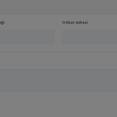
eği
İrtibat Adresi