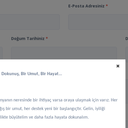
E-Posta Adresiniz
*
Doğum Tarihiniz
*
D
✖
r Dokunuş, Bir Umut, Bir Hayat...
nyanın neresinde bir ihtiyaç varsa oraya ulaşmak için varız. Her
ğış bir umut, her destek yeni bir başlangıçtır. Gelin, iyiliği
k Durumunuz
Medeni Durumunuz
rlikte büyütelim ve daha fazla hayata dokunalım.