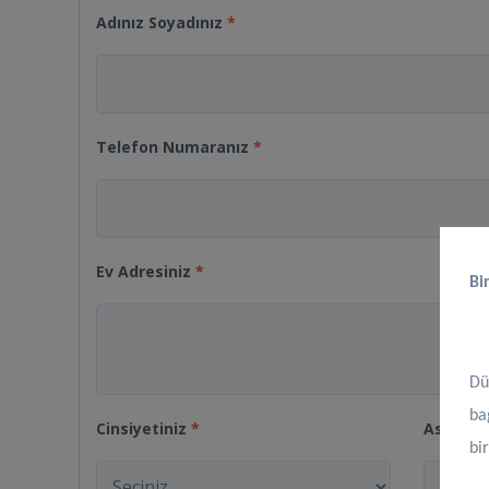
Adınız Soyadınız
*
Telefon Numaranız
*
Ev Adresiniz
*
Bi
Dü
ba
Cinsiyetiniz
*
Askerli
bi