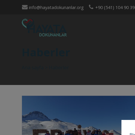
info@hayatadokunanlar.org
+90 (541) 104 90 39
Haberler
Ana sayfa
>
Haberler