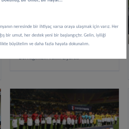
r Dokunuş, Bir Umut, Bir Hayat...
nyanın neresinde bir ihtiyaç varsa oraya ulaşmak için varız. Her
ğış bir umut, her destek yeni bir başlangıçtır. Gelin, iyiliği
rlikte büyütelim ve daha fazla hayata dokunalım.
Derneğimizin Valilik Ziyareti